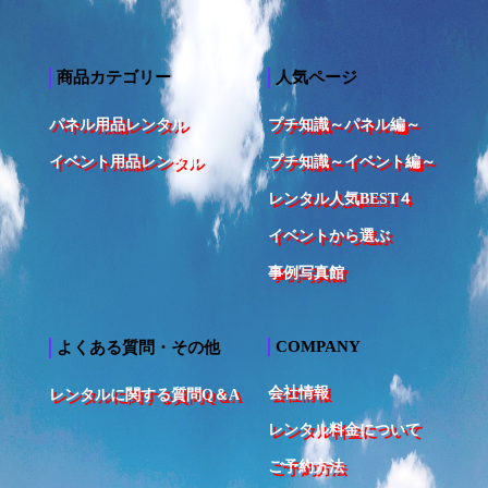
商品カテゴリー
人気ページ
パネル用品レンタル
プチ知識～パネル編～
イベント用品レンタル
プチ知識～イベント編～
レンタル人気BEST４
イベントから選ぶ
事例写真館
COMPANY
よくある質問・その他
会社情報
レンタルに関する質問Q＆A
レンタル料金について
ご予約方法