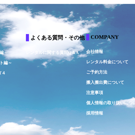
COMPANY
よくある質問・その他
会社情報
編～
レンタルに関する質問Q＆A
レンタル料金について
ト編～
ご予約方法
T４
搬入搬出費について
注意事項
個人情報の取り扱いにつ
採用情報