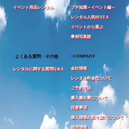
イベント用品レンタル
プチ知識～イベント編～
レンタル人気BEST４
イベントから選ぶ
事例写真館
COMPANY
よくある質問・その他
会社情報
レンタルに関する質問Q＆A
レンタル料金について
ご予約方法
搬入搬出費について
注意事項
個人情報の取り扱いについて
採用情報