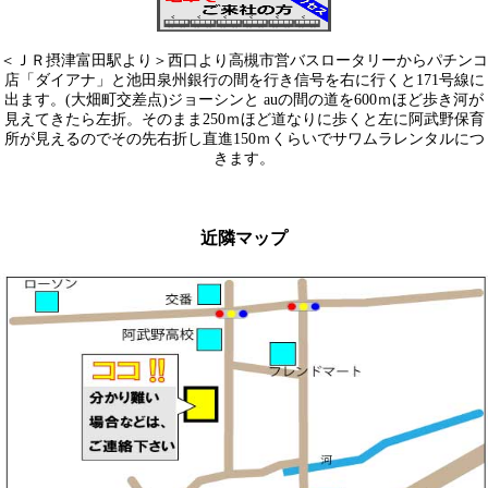
＜ＪＲ摂津富田駅より＞西口より高槻市営バスロータリーからパチンコ
店「ダイアナ」と池田泉州銀行の間を行き信号を右に行くと171号線に
出ます。(大畑町交差点)ジョーシンと auの間の道を600ｍほど歩き河が
見えてきたら左折。そのまま250ｍほど道なりに歩くと左に阿武野保育
所が見えるのでその先右折し直進150ｍくらいでサワムラレンタルにつ
きます。
近隣マップ